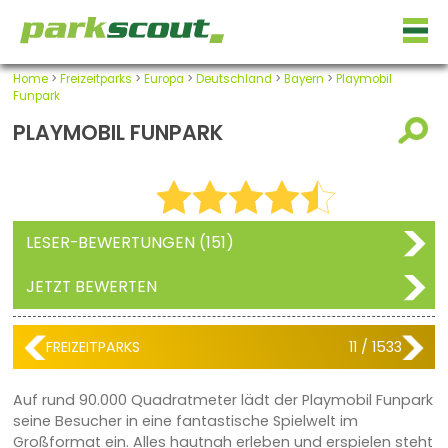
Home
>
Freizeitparks
>
Europa
>
Deutschland
>
Bayern
>
Playmobil
Funpark
PLAYMOBIL FUNPARK
LESER-BEWERTUNGEN (151)
JETZT BEWERTEN
FREIZEITPARKS
11 / 1533
Auf rund 90.000 Quadratmeter lädt der Playmobil Funpark
seine Besucher in eine fantastische Spielwelt im
Großformat ein. Alles hautnah erleben und erspielen steht