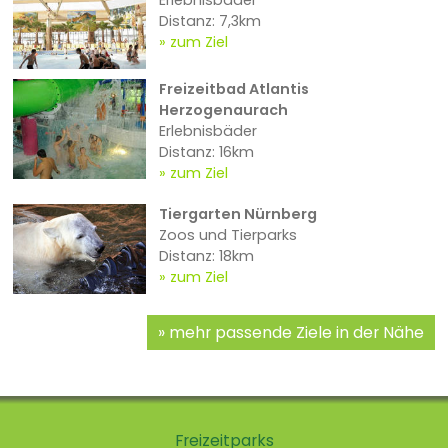
Erlebnisbäder
Distanz: 7,3km
zum Ziel
Freizeitbad Atlantis
Herzogenaurach
Erlebnisbäder
Distanz: 16km
zum Ziel
Tiergarten Nürnberg
Zoos und Tierparks
Distanz: 18km
zum Ziel
mehr passende Ziele in der Nähe
Freizeitparks