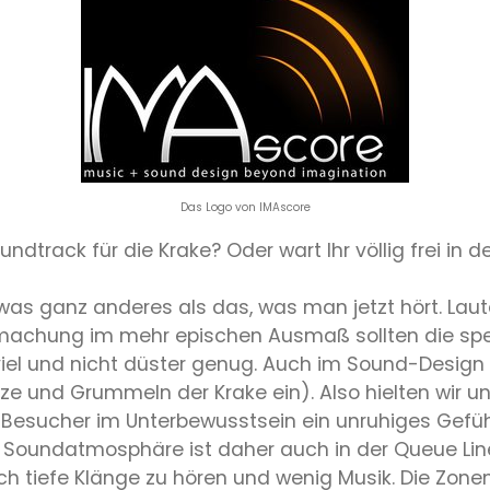
Das Logo von IMAscore
track für die Krake? Oder wart Ihr völlig frei in d
as ganz anderes als das, was man jetzt hört. Laut
fmachung im mehr epischen Ausmaß sollten die spe
iel und nicht düster genug. Auch im Sound-Design so
tze und Grummeln der Krake ein). Also hielten wir 
r Besucher im Unterbewusstsein ein unruhiges Gefü
 Soundatmosphäre ist daher auch in der Queue Line 
 noch tiefe Klänge zu hören und wenig Musik. Die Z