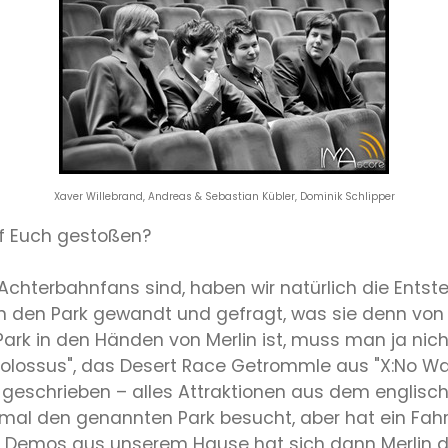
Xaver Willebrand, Andreas & Sebastian Kübler, Dominik Schlipper
uf Euch gestoßen?
Achterbahnfans sind, haben wir natürlich die Ents
 an den Park gewandt und gefragt, was sie denn von
ark in den Händen von Merlin ist, muss man ja nic
lossus", das Desert Race Getrommle aus "X:No Wa
" geschrieben – alles Attraktionen aus dem englisc
 mal den genannten Park besucht, aber hat ein Fah
d Demos aus unserem Hause hat sich dann Merlin d