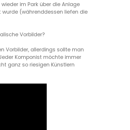
 wieder im Park über die Anlage
iert wurde (währenddessen liefen die
alische Vorbilder?
 Vorbilder, allerdings sollte man
en. Jeder Komponist möchte immer
ht ganz so riesigen Künstlern