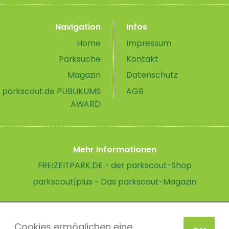
Navigation
Infos
Home
Impressum
Parksuche
Kontakt
Magazin
Datenschutz
parkscout.de PUBLIKUMS
AGB
AWARD
Mehr Informationen
FREIZEITPARK.DE - der parkscout-Shop
parkscout|plus - Das parkscout-Magazin
Cookies ermöglichen eine