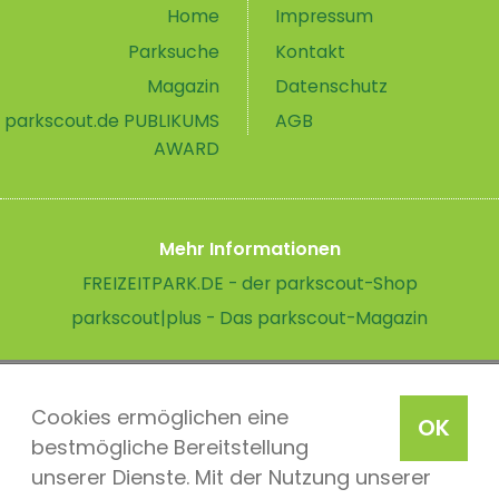
Home
Impressum
Parksuche
Kontakt
Magazin
Datenschutz
parkscout.de PUBLIKUMS
AGB
AWARD
Mehr Informationen
FREIZEITPARK.DE - der parkscout-Shop
parkscout|plus - Das parkscout-Magazin
Cookies ermöglichen eine
OK
bestmögliche Bereitstellung
unserer Dienste. Mit der Nutzung unserer