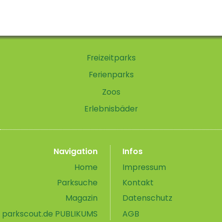
Freizeitparks
Ferienparks
Zoos
Erlebnisbäder
Navigation
Infos
Home
Impressum
Parksuche
Kontakt
Magazin
Datenschutz
parkscout.de PUBLIKUMS
AGB