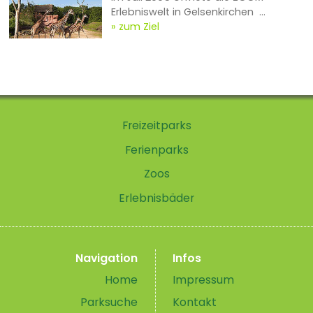
Erlebniswelt in Gelsenkirchen ...
zum Ziel
Freizeitparks
Ferienparks
Zoos
Erlebnisbäder
Navigation
Infos
Home
Impressum
Parksuche
Kontakt