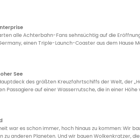
Enterprise
rten alle Achterbahn-Fans sehnsüchtig auf die Eröffnung
Germany, einen Triple-Launch-Coaster aus dem Hause Ma
hoher See
auptdeck des größten Kreuzfahrtschiffs der Welt, der „H
en Passagiere auf einer Wasserrutsche, die in einer Höh
 auf den weiten Ozean werfen.
d
en Flugzeuge und fliegen mit Raketen
hin zu anderen Planeten. Und wir bauen Wolkenkratzer, di