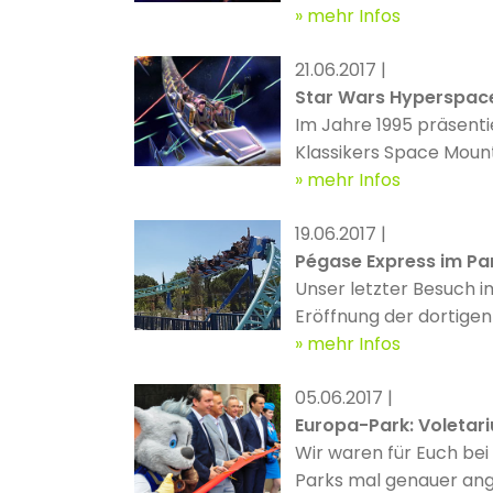
„Space Mountain“ ein gr
mehr Infos
einem neuen Gewand..
21.06.2017 |
Star Wars Hyperspac
Im Jahre 1995 präsenti
Klassikers Space Moun
kombinierte die rasan
mehr Infos
Fiction-Autoren Jules V
19.06.2017 |
Pégase Express im Par
Unser letzter Besuch i
Eröffnung der dortige
Stippvisite bei den Gall
mehr Infos
05.06.2017 |
Europa-Park: Voletar
Wir waren für Euch be
Parks mal genauer ang