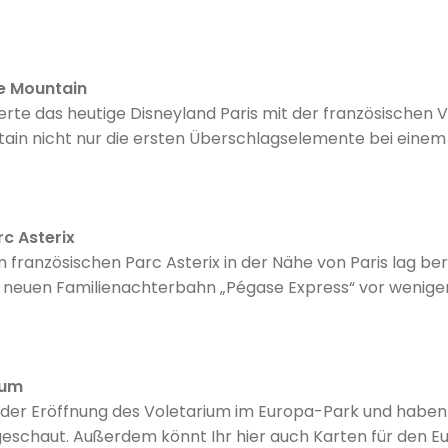
ößeres Facelifting zur Filmreihe spendiert bekam, zeigt s
.
e Mountain
erte das heutige Disneyland Paris mit der französischen
tain nicht nur die ersten Überschlagselemente bei eine
ten Fahrelemente mit einer der schönsten Geschichten 
erne...
c Asterix
m französischen Parc Asterix in der Nähe von Paris lag be
n neuen Familienachterbahn „Pégase Express“ vor wenigen
iern wie gerufen...
ium
i der Eröffnung des Voletarium im Europa-Park und haben
eschaut. Außerdem könnt Ihr hier auch Karten für den Eu