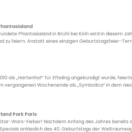
- und Freizeitmöglichkeiten im Park und im Umland genau d
Phantasialand
ündete Phantasialand in Brühl bei Köln wird in diesem Jah
 zu feiern. Anstatt eines einzigen Geburtstagsfeier-Term
genannten „Celebration Days“ ein, auf die sich alle Fans 
010 als „Hartenhof“ für Efteling angekündigt wurde, feiert
vergangenen Wochenende als „Symbolica“ in dem niederl
yland Park Paris
m Star-Wars-Fieber! Nachdem Anfang des Jahres bereits d
 Specials anlässlich des 40. Geburtstags der Weltraums