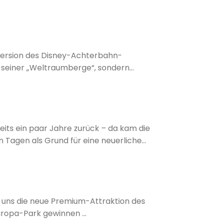
ich auch der Simulator „Star Tours“ in
 Version des Disney-Achterbahn-
m seiner „Weltraumberge“, sondern
aus der Feder des bekannten Science-
reits ein paar Jahre zurück – da kam die
 Tagen als Grund für eine neuerliche
 uns die neue Premium-Attraktion des
ropa-Park gewinnen ...