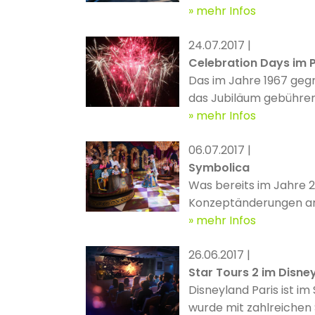
vielseitigen Erholungs
mehr Infos
24.07.2017 |
Celebration Days im 
Das im Jahre 1967 gegr
das Jubiläum gebührend
sogar zu gleich vier so
mehr Infos
06.07.2017 |
Symbolica
Was bereits im Jahre 2
Konzeptänderungen am 
mehr Infos
26.06.2017 |
Star Tours 2 im Disne
Disneyland Paris ist i
wurde mit zahlreichen