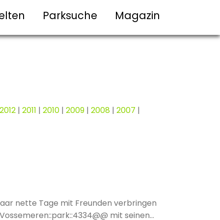
elten
Parksuche
Magazin
2012
|
2011
|
2010
|
2009
|
2008
|
2007
|
paar nette Tage mit Freunden verbringen
e Vossemeren::park::4334@@ mit seinen