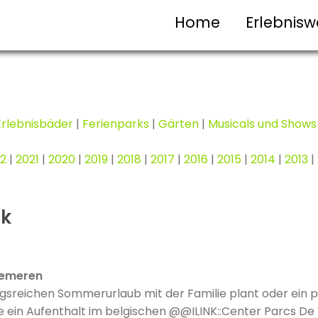
Home
Erlebnisw
Erlebnisbäder
|
Ferienparks
|
Gärten
|
Musicals und Shows
2
|
2021
|
2020
|
2019
|
2018
|
2017
|
2016
|
2015
|
2014
|
2013
|
ik
semeren
sreichen Sommerurlaub mit der Familie plant oder ein 
e ein Aufenthalt im belgischen @@ILINK::Center Parcs D