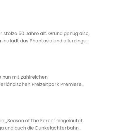
as richtige sein.
r stolze 50 Jahre alt. Grund genug also,
ins lädt das Phantasialand allerdings
des Parks schon lange gefreut haben.
e nun mit zahlreichen
ändischen Freizeitpark Premiere...
ie „Season of the Force“ eingeläutet
aga und auch die Dunkelachterbahn