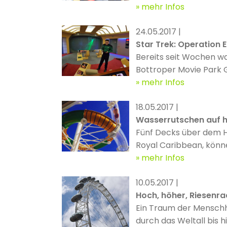
mehr Infos
24.05.2017 |
Star Trek: Operation 
Bereits seit Wochen wa
Bottroper Movie Park 
mehr Infos
18.05.2017 |
Wasserrutschen auf 
Fünf Decks über dem H
Royal Caribbean, könn
Meer ragt, einen Blick
mehr Infos
10.05.2017 |
Hoch, höher, Riesenra
Ein Traum der Menschheit war es schon immer, hoch hinaus zu kommen: Wir bau
durch das Weltall bis 