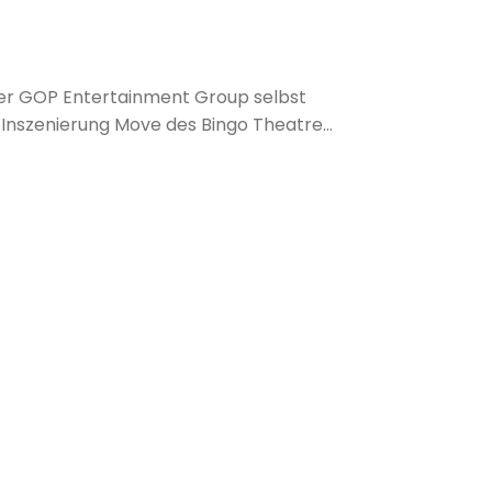
n der GOP Entertainment Group selbst
e Inszenierung Move des Bingo Theatre
und moldawischen Artisten und Künstler
tick mit Comedy, Jonglage und