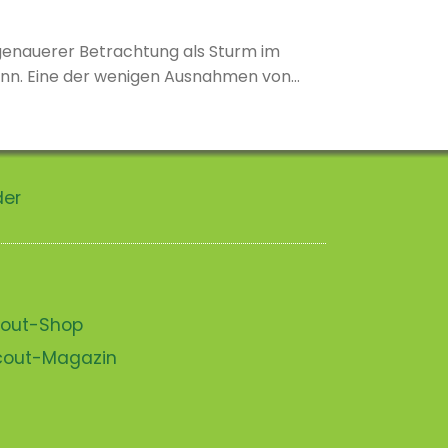
i genauerer Betrachtung als Sturm im
kann. Eine der wenigen Ausnahmen von
hers, welche zur Zeit in Deutschland tourt
der
scout-Shop
scout-Magazin