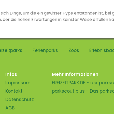
e
ss sich Dinge, um die ein gewisser Hype entstanden ist, be
 der die hohen Erwartungen in keinster Weise erfüllen 
t ganz zweifellos die aktuelle Magie-Show der Ehrlich Brot
eizeitparks
Ferienparks
Zoos
Erlebnisbä
Infos
Mehr Informationen
Impressum
FREIZEITPARK.DE - der park
Kontakt
parkscout|plus - Das park
Datenschutz
AGB