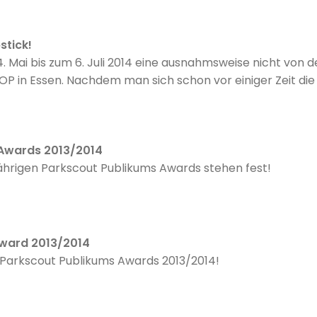
stick!
 14. Mai bis zum 6. Juli 2014 eine ausnahmsweise nicht vo
P in Essen. Nachdem man sich schon vor einiger Zeit di
 man jetzt wiederum auf die Qualitäten der ukrainischen 
Dreh und Angelpunkt Robert Wicke, der das Konzept Lips
enfügt.
 Awards 2013/2014
ährigen Parkscout Publikums Awards stehen fest!
Award 2013/2014
e Parkscout Publikums Awards 2013/2014!