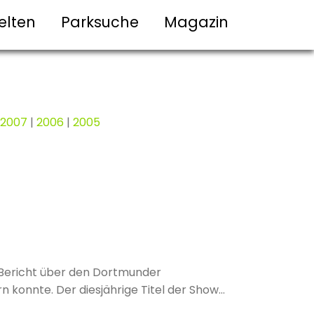
elten
Parksuche
Magazin
2007
|
2006
|
2005
 Bericht über den Dortmunder
n konnte. Der diesjährige Titel der Show
passend beschreibt.