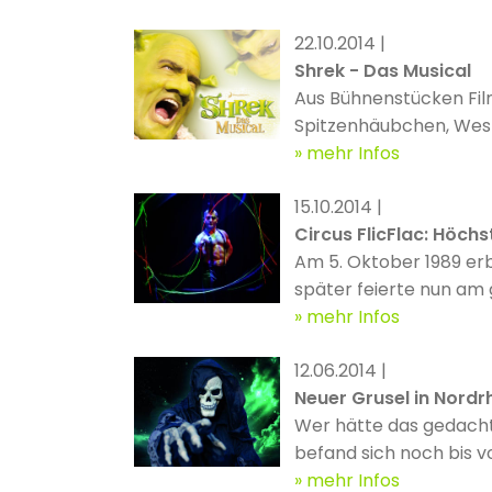
22.10.2014 |
Shrek - Das Musical
Aus Bühnenstücken Filme
Spitzenhäubchen, West 
in Osage County oder 
mehr Infos
Spielchen praktiziert, 
15.10.2014 |
auch ... ... Shrek. Und genau dieser grüne Oger, den 2001 Dreamworks als computeranimierten Kinoheld entstehen ließ,
Circus FlicFlac: Höchs
feierte am 19.10.2014 s
Am 5. Oktober 1989 erb
später feierte nun am 
mehr Infos
12.06.2014 |
Neuer Grusel in Nord
Wer hätte das gedacht:
befand sich noch bis 
Landeshauptstadt Kiel..
mehr Infos