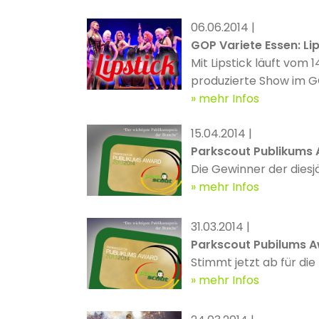
06.06.2014 |
GOP Variete Essen: Lip
Mit Lipstick läuft vom
produzierte Show im GO
eingeladen hat, greift
mehr Infos
zurück - rund um den 
15.04.2014 |
Beatboxing (!) zusamm
Parkscout Publikums
Die Gewinner der diesj
mehr Infos
31.03.2014 |
Parkscout Pubilums 
Stimmt jetzt ab für di
mehr Infos