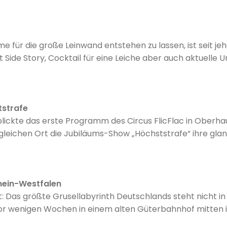
 für die große Leinwand entstehen zu lassen, ist seit jeh
Side Story, Cocktail für eine Leiche aber auch aktuelle
Clint Eastwood's Jersey Boys basieren auf Bühnenerfolg
das zeigen die Musicals zu Blockbustern wie Spiderman, He
tstrafe
eine offizielle, deutschsprachige und umjubelte Premiere i
lickte das erste Programm des Circus FlicFlac in Oberha
gleichen Ort die Jubiläums-Show „Höchststrafe“ ihre glanz
rhein-Westfalen
 Das größte Grusellabyrinth Deutschlands steht nicht in
vor wenigen Wochen in einem alten Güterbahnhof mitten i
.