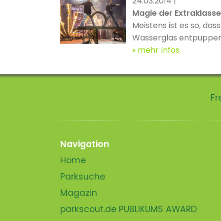
24.03.2014 |
Magie der Extraklass
Meistens ist es so, da
Wasserglas entpuppen,
dieser kleinen Regel is
mehr Infos
...
Fr
Navigation
Home
Parksuche
Magazin
parkscout.de PUBLIKUMS AWARD