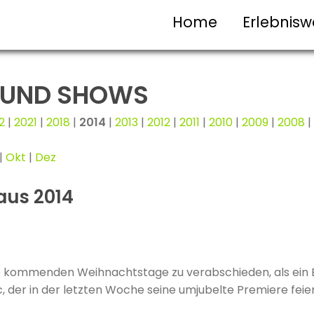
Home
Erlebnisw
S UND SHOWS
2
|
2021
|
2018
|
2014
|
2013
|
2012
|
2011
|
2010
|
2009
|
2008
|
|
Okt
|
Dez
 aus 2014
die kommenden Weihnachtstage zu verabschieden, als ein
, der in der letzten Woche seine umjubelte Premiere feier
h dreibödiger Name, der das rund zweistündige Programm 