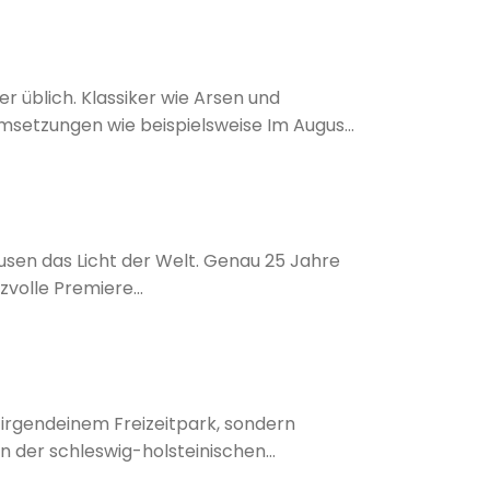
er üblich. Klassiker wie Arsen und
 Umsetzungen wie beispielsweise Im August
en. Doch auch andersherum wird das
rr der Ringe, Rocky, Dirty Dancing oder
n Düsseldorf.
usen das Licht der Welt. Genau 25 Jahre
volle Premiere...
 irgendeinem Freizeitpark, sondern
n der schleswig-holsteinischen