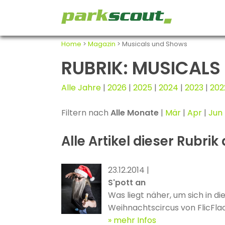
Home
>
Magazin
> Musicals und Shows
RUBRIK: MUSICAL
Alle Jahre
|
2026
|
2025
|
2024
|
2023
|
202
Filtern nach
Alle Monate
|
Mär
|
Apr
|
Jun
Alle Artikel dieser Rubrik
23.12.2014 |
S'pott an
Was liegt näher, um sich in 
Weihnachtscircus von FlicFlac
lautet „S'Pott an“, ein gleic
mehr Infos