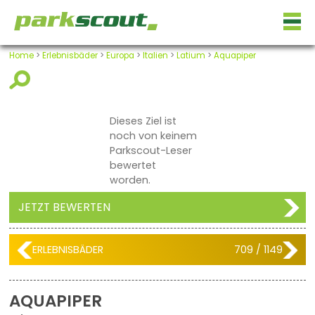
Home
>
Erlebnisbäder
>
Europa
>
Italien
>
Latium
>
Aquapiper
Dieses Ziel ist
noch von keinem
Parkscout-Leser
bewertet
worden.
JETZT BEWERTEN
ERLEBNISBÄDER
709 / 1149
AQUAPIPER