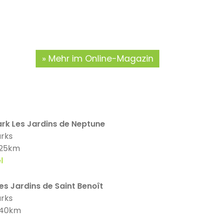
Mehr im Online-Magazin
ark Les Jardins de Neptune
arks
 25km
l
es Jardins de Saint Benoît
arks
: 40km