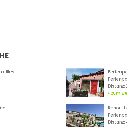
ÄHE
reilles
Ferienp
Ferienp
Distanz:
zum Zie
ien
Resort L
Ferienp
Distanz