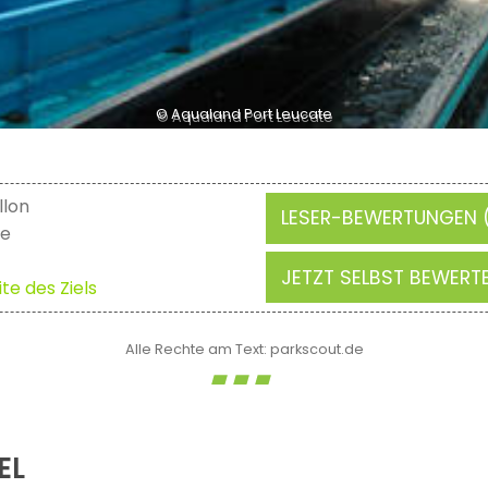
© Aqualand Port Leucate
llon
LESER-BEWERTUNGEN (
te
JETZT SELBST BEWERT
te des Ziels
Alle Rechte am Text: parkscout.de
EL