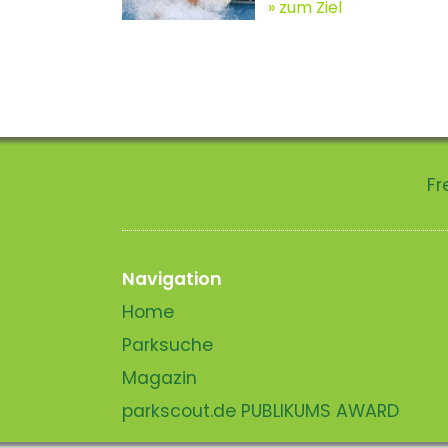
zum Ziel
Fr
Navigation
Home
Parksuche
Magazin
parkscout.de PUBLIKUMS AWARD