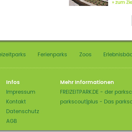
zum Zie
eizeitparks
Ferienparks
Zoos
Erlebnisbä
Infos
Mehr Informationen
Impressum
FREIZEITPARK.DE - der park
Kontakt
parkscout|plus - Das park
Datenschutz
AGB