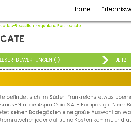
Home
Erlebnisw
uedoc-Roussillon
>
Aqualand Port Leucate
UCATE
LESER-BEWERTUNGEN (1)
JETZT
te befindet sich im Süden Frankreichs etwas ober
ismus-Gruppe Aspro Ocio S.A. - Europas größtem B
etet seinen Badegästen eine große Auswahl an Wa
remrutscher jeder auf seine Kosten kommt. Und auc