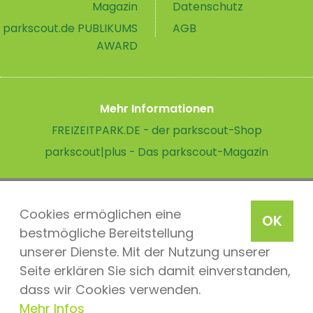
Magazin
Datenschutz
parkscout.de PUBLIKUMS
AGB
AWARD
Mehr Informationen
FREIZEITPARK.DE - der parkscout-Shop
parkscout|plus - Das parkscout-Magazin
Cookies ermöglichen eine
OK
bestmögliche Bereitstellung
unserer Dienste. Mit der Nutzung unserer
Seite erklären Sie sich damit einverstanden,
dass wir Cookies verwenden.
Mehr Infos
parkscout.de 2026, ein Produkt der Parkteam AG