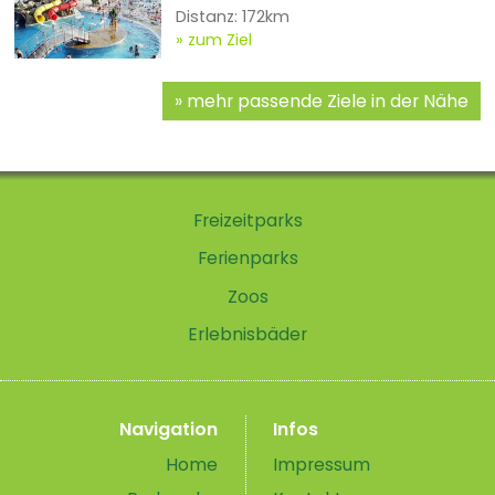
Distanz: 172km
zum Ziel
mehr passende Ziele in der Nähe
Freizeitparks
Ferienparks
Zoos
Erlebnisbäder
Navigation
Infos
Home
Impressum