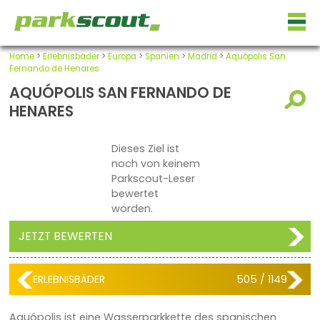
Home
>
Erlebnisbäder
>
Europa
>
Spanien
>
Madrid
>
Aquópolis San
Fernando de Henares
AQUÓPOLIS SAN FERNANDO DE
HENARES
Dieses Ziel ist
noch von keinem
Parkscout-Leser
bewertet
worden.
JETZT BEWERTEN
ERLEBNISBÄDER
505 / 1149
Aquópolis ist eine Wasserparkkette des spanischen