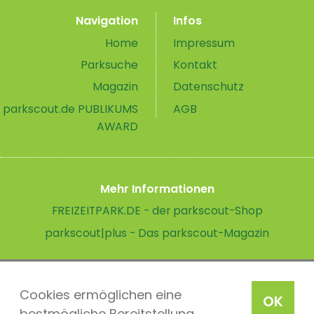
Navigation
Infos
Home
Impressum
Parksuche
Kontakt
Magazin
Datenschutz
parkscout.de PUBLIKUMS
AGB
AWARD
Mehr Informationen
FREIZEITPARK.DE - der parkscout-Shop
parkscout|plus - Das parkscout-Magazin
Cookies ermöglichen eine
OK
bestmögliche Bereitstellung