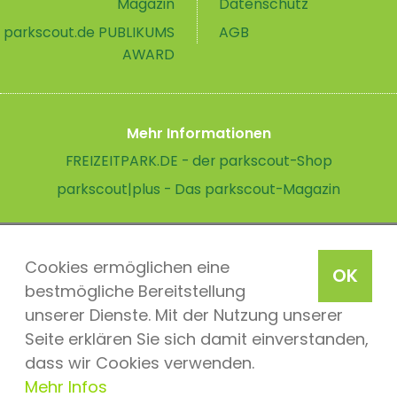
Magazin
Datenschutz
parkscout.de PUBLIKUMS
AGB
AWARD
Mehr Informationen
FREIZEITPARK.DE - der parkscout-Shop
parkscout|plus - Das parkscout-Magazin
Cookies ermöglichen eine
OK
bestmögliche Bereitstellung
unserer Dienste. Mit der Nutzung unserer
Seite erklären Sie sich damit einverstanden,
dass wir Cookies verwenden.
Mehr Infos
parkscout.de 2026, ein Produkt der Parkteam AG