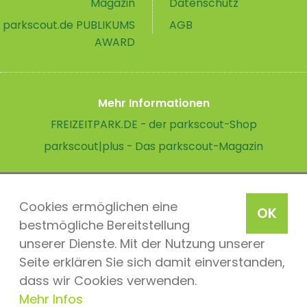
Magazin
Datenschutz
parkscout.de PUBLIKUMS
AGB
AWARD
Mehr Informationen
FREIZEITPARK.DE - der parkscout-Shop
parkscout|plus - Das parkscout-Magazin
Cookies ermöglichen eine
OK
bestmögliche Bereitstellung
unserer Dienste. Mit der Nutzung unserer
Seite erklären Sie sich damit einverstanden,
dass wir Cookies verwenden.
Mehr Infos
parkscout.de 2026, ein Produkt der Parkteam AG