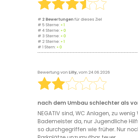
#
2 Bewertungen
für dieses Ziel
# 5 Sterne:
1
# 4 Sterne:
0
# 3 Sterne:
0
# 2 Sterne:
1
# 1 Stern:
0
Bewertung von
Lilly,
vom 24.06.2026
nach dem Umbau schlechter als vo
NEGATIV sind, WC Anlagen, zu wenig WC
Bademeister da, nur Jugendliche Hilf
so durchgegriffen wie früher. Nur noc
Parkplätze unzumutbar teuer.