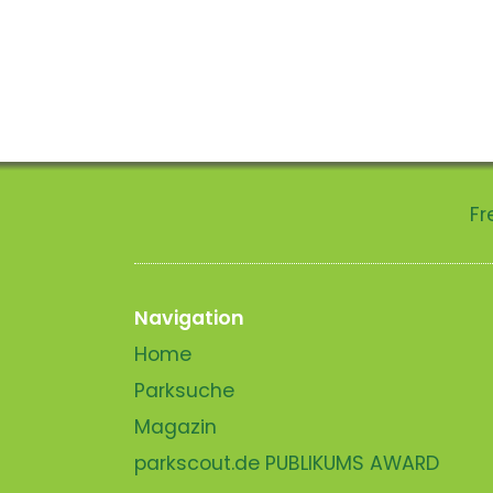
Fr
Navigation
Home
Parksuche
Magazin
parkscout.de PUBLIKUMS AWARD