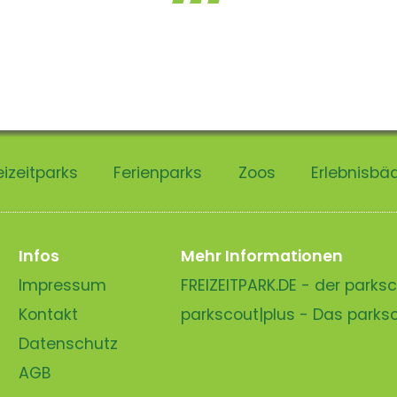
eizeitparks
Ferienparks
Zoos
Erlebnisbä
Infos
Mehr Informationen
Impressum
FREIZEITPARK.DE - der park
Kontakt
parkscout|plus - Das park
Datenschutz
AGB