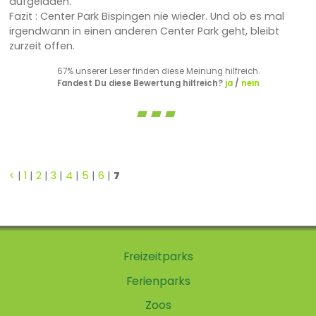
aufgeladen.
Fazit : Center Park Bispingen nie wieder. Und ob es mal
irgendwann in einen anderen Center Park geht, bleibt
zurzeit offen.
67% unserer Leser finden diese Meinung hilfreich.
Fandest Du diese Bewertung hilfreich?
ja
/
nein
<
|
1
|
2
|
3
|
4
|
5
|
6
|
7
Freizeitparks
Ferienparks
Zoos