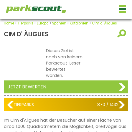
Home
>
Tierparks
>
Europa
>
Spanien
>
Katalonien
>
Cim d' Àligues
CIM D' ÀLIGUES
Dieses Ziel ist
noch von keinem
Parkscout-Leser
bewertet
worden.
JETZT BEWERTEN
TIERPARKS
870 / 1432
Im Cim d'Aligues hat der Besucher auf einer Fläche von
circa 1.000 Quadratmetern die Möglichkeit, Greifvögel aus