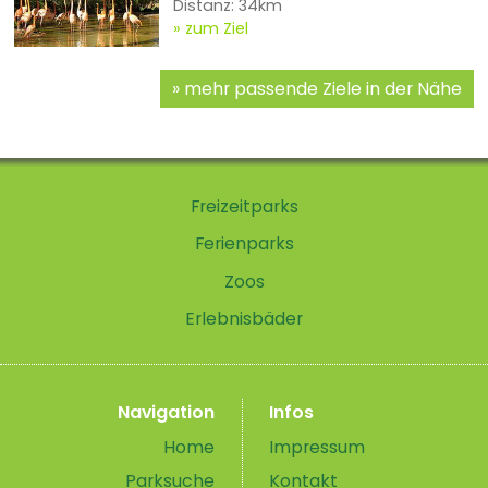
Distanz: 34km
zum Ziel
mehr passende Ziele in der Nähe
Freizeitparks
Ferienparks
Zoos
Erlebnisbäder
Navigation
Infos
Home
Impressum
Parksuche
Kontakt