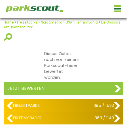
Home
>
Freizeitparks
>
Nordamerika
>
USA
>
Pennsylvania
>
DelGrosso's
Amusement Park
Dieses Ziel ist
noch von keinem
Parkscout-Leser
bewertet
worden.
JETZT BEWERTEN
FREIZEITPARKS
1195 / 1533
ERLEBNISBÄDER
869 / 1149