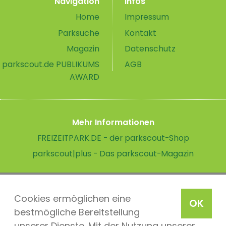
Navigation
Infos
Home
Impressum
Parksuche
Kontakt
Magazin
Datenschutz
parkscout.de PUBLIKUMS
AGB
AWARD
Mehr Informationen
FREIZEITPARK.DE - der parkscout-Shop
parkscout|plus - Das parkscout-Magazin
Cookies ermöglichen eine
OK
bestmögliche Bereitstellung
unserer Dienste. Mit der Nutzung unserer