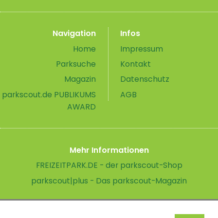
Navigation
Infos
Home
Impressum
Parksuche
Kontakt
Magazin
Datenschutz
parkscout.de PUBLIKUMS
AGB
AWARD
Mehr Informationen
FREIZEITPARK.DE - der parkscout-Shop
parkscout|plus - Das parkscout-Magazin