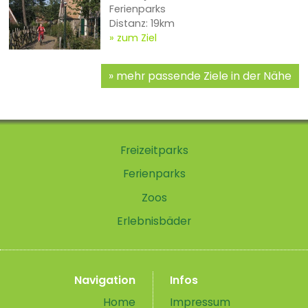
Ferienparks
Distanz: 19km
zum Ziel
mehr passende Ziele in der Nähe
Freizeitparks
Ferienparks
Zoos
Erlebnisbäder
Navigation
Infos
Home
Impressum