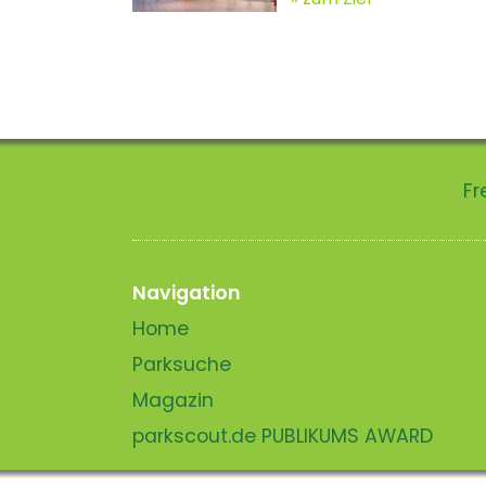
Fr
Navigation
Home
Parksuche
Magazin
parkscout.de PUBLIKUMS AWARD