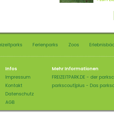
eizeitparks
Ferienparks
Zoos
Erlebnisbä
Infos
Mehr Informationen
Impressum
FREIZEITPARK.DE - der park
Kontakt
parkscout|plus - Das park
Datenschutz
AGB