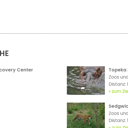
ÄHE
scovery Center
Topeka 
Zoos und
Distanz:
zum Zie
Sedgwic
Zoos und
Distanz:
zum Zie