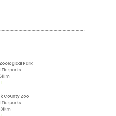
Zoological Park
 Tierparks
 81km
l
k County Zoo
 Tierparks
 131km
l