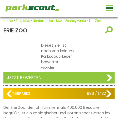
Home
>
Tierparks
>
Nordamerika
>
USA
>
Pennsylvania
>
Erie Zoo
ERIE ZOO
Dieses Ziel ist
noch von keinem
Parkscout-Leser
bewertet
worden.
JETZT BEWERTEN
TIERPARKS
986 / 1432
Der Erie Zoo, der jährlich mehr als 400.000 Besucher
begrüßt, ist ein zoologischer und Botanischer Garten im