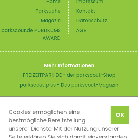
Home
Impressum
Parksuche
Kontakt
Magazin
Datenschutz
parkscout.de PUBLIKUMS
AGB
AWARD
Mehr Informationen
FREIZEITPARK.DE - der parkscout-Shop
parkscout|plus - Das parkscout-Magazin
Cookies ermöglichen eine
OK
bestmögliche Bereitstellung
unserer Dienste. Mit der Nutzung unserer
Seite erklären Sie sich damit einverstanden,