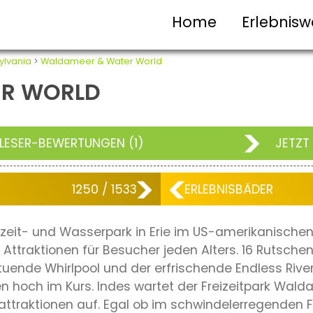
Home
Erlebnisw
ylvania
>
Waldameer & Water World
ER WORLD
LESER-BEWERTUNGEN (1)
JETZT
1250 / 1533
ERLEBNISBÄDER
izeit- und Wasserpark in Erie im US-amerikanische
Attraktionen für Besucher jeden Alters. 16 Rutschen
hltuende Whirlpool und der erfrischende Endless Riv
en hoch im Kurs. Indes wartet der Freizeitpark W
raktionen auf. Egal ob im schwindelerregenden Fr