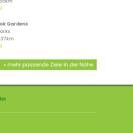
 55km
l
ok Gardens
parks
 137km
l
mehr passende Ziele in der Nähe
der