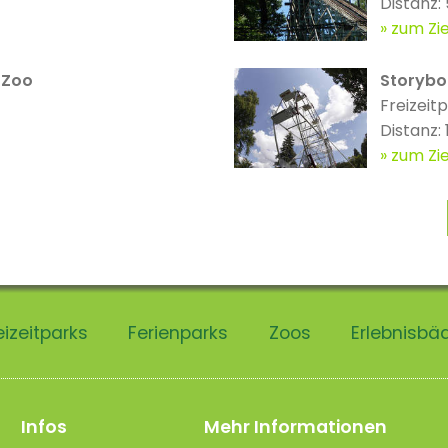
Distanz:
zum Zie
 Zoo
Storybo
Freizeit
Distanz:
zum Zie
eizeitparks
Ferienparks
Zoos
Erlebnisbä
Infos
Mehr Informationen