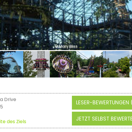
© Mary Bliss
a Drive
LESER-BEWERTUNGEN (
05
JETZT SELBST BEWERT
te des Ziels