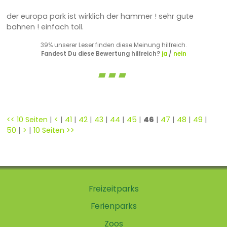
der europa park ist wirklich der hammer ! sehr gute
bahnen ! einfach toll.
39% unserer Leser finden diese Meinung hilfreich.
Fandest Du diese Bewertung hilfreich?
ja
/
nein
<< 10 Seiten
|
<
|
41
|
42
|
43
|
44
|
45
|
46
|
47
|
48
|
49
|
50
|
>
|
10 Seiten >>
Freizeitparks
Ferienparks
Zoos