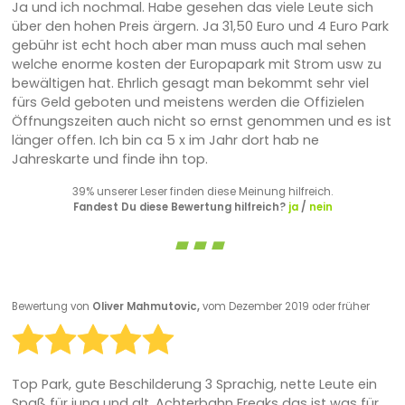
Ja und ich nochmal. Habe gesehen das viele Leute sich
über den hohen Preis ärgern. Ja 31,50 Euro und 4 Euro Park
gebühr ist echt hoch aber man muss auch mal sehen
welche enorme kosten der Europapark mit Strom usw zu
bewältigen hat. Ehrlich gesagt man bekommt sehr viel
fürs Geld geboten und meistens werden die Offizielen
Öffnungszeiten auch nicht so ernst genommen und es ist
länger offen. Ich bin ca 5 x im Jahr dort hab ne
Jahreskarte und finde ihn top.
39% unserer Leser finden diese Meinung hilfreich.
Fandest Du diese Bewertung hilfreich?
ja
/
nein
Bewertung von
Oliver Mahmutovic,
vom Dezember 2019 oder früher
Top Park, gute Beschilderung 3 Sprachig, nette Leute ein
Spaß für jung und alt. Achterbahn Freaks das ist was für