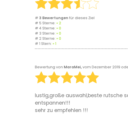
#
3 Bewertungen
für dieses Ziel
# 5 Sterne:
2
# 4 Sterne:
0
# 3 Sterne:
0
# 2 Sterne:
0
# 1 Stern:
1
Bewertung von
MaraMei,
vom Dezember 2019 oder
lustig,große auswahl,beste rutsche
entspannen!!!
sehr zu empfehlen !!!