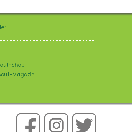
der
scout-Shop
scout-Magazin