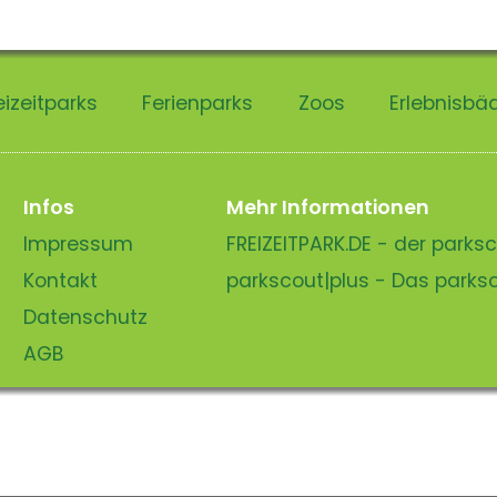
eizeitparks
Ferienparks
Zoos
Erlebnisbä
Infos
Mehr Informationen
Impressum
FREIZEITPARK.DE - der park
Kontakt
parkscout|plus - Das park
Datenschutz
AGB