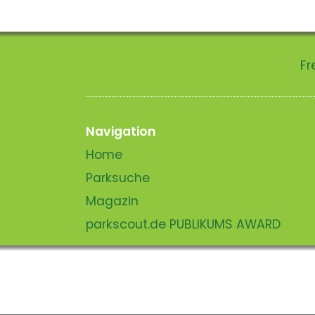
Fr
Navigation
Home
Parksuche
Magazin
parkscout.de PUBLIKUMS AWARD