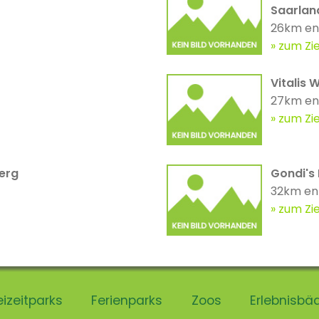
Saarlan
26km en
zum Zie
Vitalis 
27km en
zum Zie
erg
Gondi's
32km en
zum Zie
eizeitparks
Ferienparks
Zoos
Erlebnisbä