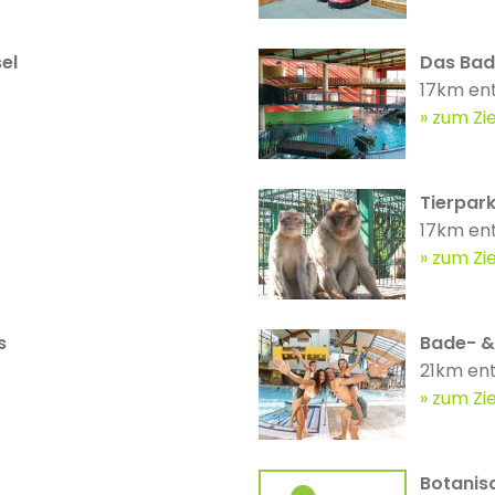
el
Das Bad
17km en
zum Zie
Tierpark
17km en
zum Zie
s
Bade- &
21km ent
zum Zie
Botanis