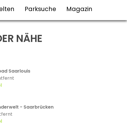
elten
Parksuche
Magazin
DER NÄHE
ad Saarlouis
tfernt
l
nderwelt - Saarbrücken
tfernt
l