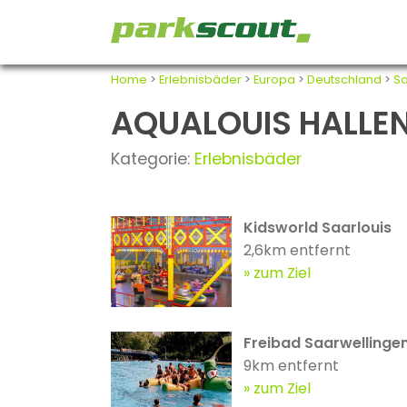
Home
>
Erlebnisbäder
>
Europa
>
Deutschland
>
Sa
AQUALOUIS HALLEN
Kategorie:
Erlebnisbäder
Kidsworld Saarlouis
2,6km entfernt
zum Ziel
Freibad Saarwellinge
9km entfernt
zum Ziel