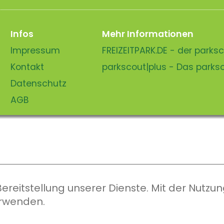
Infos
Mehr Informationen
Impressum
FREIZEITPARK.DE - der park
Kontakt
parkscout|plus - Das park
Datenschutz
AGB
eitstellung unserer Dienste. Mit der Nutzung
erwenden.
parkscout.de 2026, ein Produkt der Parkteam AG