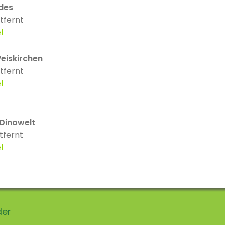
des
tfernt
l
Weiskirchen
tfernt
l
 Dinowelt
tfernt
l
der