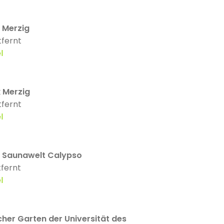
 Merzig
tfernt
l
 Merzig
tfernt
l
 Saunawelt Calypso
fernt
l
cher Garten der Universität des