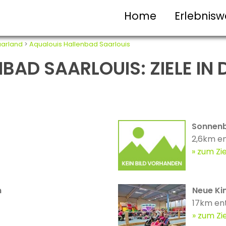
Home
Erlebnisw
arland
>
Aqualouis Hallenbad Saarlouis
BAD SAARLOUIS: ZIELE IN 
Sonnenb
2,6km en
zum Zie
n
Neue Ki
17km en
zum Zie