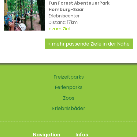
Fun Forest AbenteuerPark
Homburg-Saar
Erlebniscenter
Distanz: 17km
zum Ziel
mehr passende Ziele in der Nähe
Freizeitparks
Ferienparks
Zoos
Erlebnisbäder
Navigation
Infos