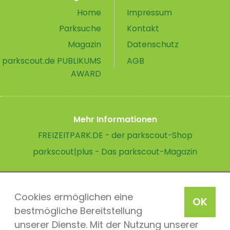
Home
Impressum
Parksuche
Kontakt
Magazin
Datenschutz
parkscout.de PUBLIKUMS
AGB
AWARD
Mehr Informationen
FREIZEITPARK.DE - der parkscout-Shop
parkscout|plus - Das parkscout-Magazin
Cookies ermöglichen eine
OK
bestmögliche Bereitstellung
unserer Dienste. Mit der Nutzung unserer