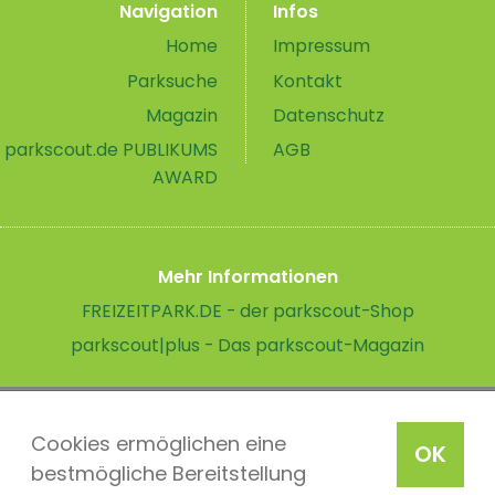
Navigation
Infos
Home
Impressum
Parksuche
Kontakt
Magazin
Datenschutz
parkscout.de PUBLIKUMS
AGB
AWARD
Mehr Informationen
FREIZEITPARK.DE - der parkscout-Shop
parkscout|plus - Das parkscout-Magazin
Cookies ermöglichen eine
OK
bestmögliche Bereitstellung