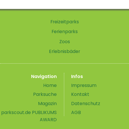
Freizeitparks
Ferienparks
Zoos
Erlebnisbäder
Navigation
Infos
Home
Impressum
Parksuche
Kontakt
Magazin
Datenschutz
parkscout.de PUBLIKUMS
AGB
AWARD