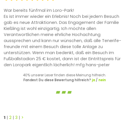
War bereits fünfmal im Loro-Park!
Es ist immer wieder ein Erlebnis! Noch bei jedem Besuch
gab es neue Attraktionen. Das Engagement der Familie
Kießling ist wohl einzigartig. Ich möchte allen
Verantwortlichen meine ehrliche Hochachtung
aussprechen und kann nur wünschen, daß alle Tenerife-
freunde mit einem Besuch diese tolle Anlage zu
unterstützen. Wenn man bedenkt, daß ein Besuch im
Fußballstadion 25 € kostet, dann ist der Eintrittspreis für
den Loropark eigentlich lächerlich! mfg hans-peter
40% unserer Leser finden diese Meinung hilfreich.
Fandest Du diese Bewertung hilfreich?
ja
/
nein
1
|
2
|
3
|
>