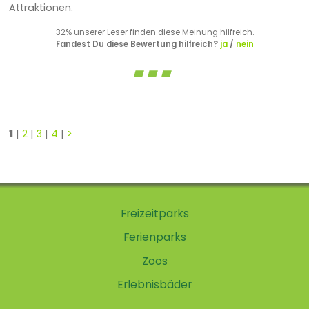
Attraktionen.
32% unserer Leser finden diese Meinung hilfreich.
Fandest Du diese Bewertung hilfreich?
ja
/
nein
1
|
2
|
3
|
4
|
>
Freizeitparks
Ferienparks
Zoos
Erlebnisbäder