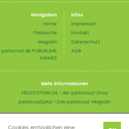
Navigation
Infos
Home
Impressum
Parksuche
Kontakt
Magazin
Datenschutz
parkscout.de PUBLIKUMS
AGB
AWARD
Mehr Informationen
FREIZEITPARK.DE - der parkscout-Shop
parkscout|plus - Das parkscout-Magazin
Cookies ermöglichen eine