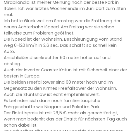
Mirabilandia ist meiner Meinung nach der beste Park in
Italien. Ich war letztes Wochenende im Juni dort zum 4ten
mal.
Ich hatte Glück weil am Samstag war die Eröffnung der
neuen Achterbahn iSpeed. Am Freitag war sie schon
teilweise zum Probieren geöffnet.
Die iSpeed ist der Wahnsinn, Beschleunigung vom Stand
weg 0-120 km/h in 2,6 sec. Das schafft so schnell kein
Auto.
Anschließend senkrechter 50 meter hoher auf und
abstieg.
Auch der Inverter Coaster Katun ist mit Sicherheit einer der
besten in Europa.
Die beiden Freefalltower sind 60 meter hoch und im
Gegensatz zu den Kirmes Freefalltower der Wahnsinn.
Auch die Stuntshow ist echt empfehlenswert.
Es befinden sich dann noch familientaugliche
Fahrgeschäfte wie Niagara und Pakal im Park.
Der Eintrittspreis ist mit 28,5 € mehr als gerechtfertigt,
wenn man bedenkt das der Eintritt für nächsten Tag auch
schon dabei ist.