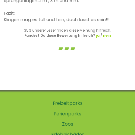
Sprunganlagen...1 m , 3 m und 5 m.
Fazit:
Klingen mag es toll und fein, doch lasst es sein!!!
35% unserer Leser finden diese Meinung hilfreich.
Fandest Du diese Bewertung hilfreich?
ja
/
nein
Freizeitparks
Ferienparks
Zoos
Erlebnisbäder