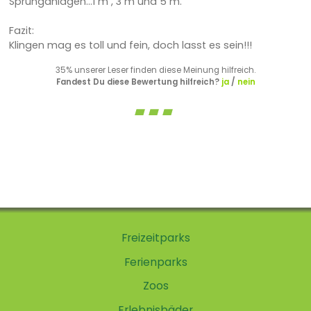
Sprunganlagen...1 m , 3 m und 5 m.
Fazit:
Klingen mag es toll und fein, doch lasst es sein!!!
35% unserer Leser finden diese Meinung hilfreich.
Fandest Du diese Bewertung hilfreich?
ja
/
nein
Freizeitparks
Ferienparks
Zoos
Erlebnisbäder