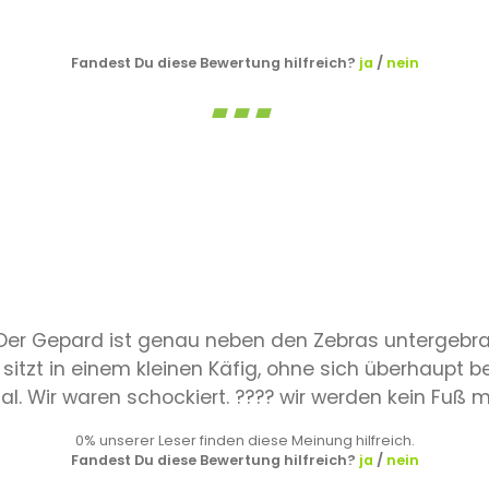
Fandest Du diese Bewertung hilfreich?
ja
/
nein
n. Der Gepard ist genau neben den Zebras untergebra
r sitzt in einem kleinen Käfig, ohne sich überhaupt
gal. Wir waren schockiert. ???? wir werden kein Fuß 
0% unserer Leser finden diese Meinung hilfreich.
Fandest Du diese Bewertung hilfreich?
ja
/
nein