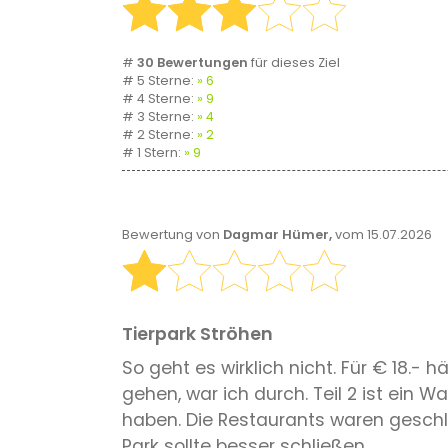
#
30 Bewertungen
für dieses Ziel
# 5 Sterne:
6
# 4 Sterne:
9
# 3 Sterne:
4
# 2 Sterne:
2
# 1 Stern:
9
Bewertung von
Dagmar Hümer,
vom 15.07.2026
Tierpark Ströhen
So geht es wirklich nicht. Für € 18.- 
gehen, war ich durch. Teil 2 ist ein 
haben. Die Restaurants waren geschlos
Park sollte besser schließen