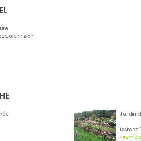
EL
ture
us, wenn sich
ÄHE
orée
Jardin d
Distanz:
zum Zie