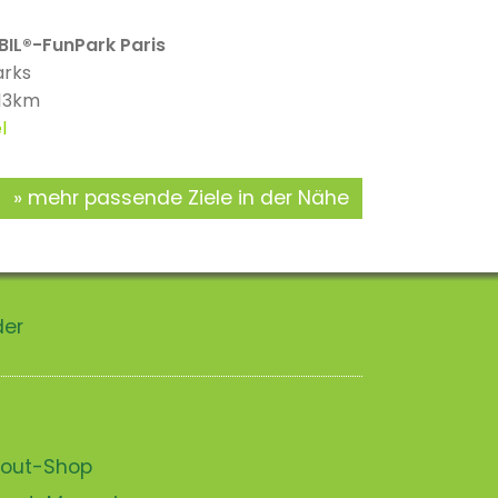
IL®-FunPark Paris
arks
 13km
l
mehr passende Ziele in der Nähe
der
scout-Shop