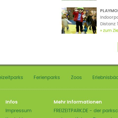
PLAYMOB
Indoorp
Distanz:
zum Zie
eizeitparks
Ferienparks
Zoos
Erlebnisbä
Infos
Mehr Informationen
Impressum
FREIZEITPARK.DE - der park