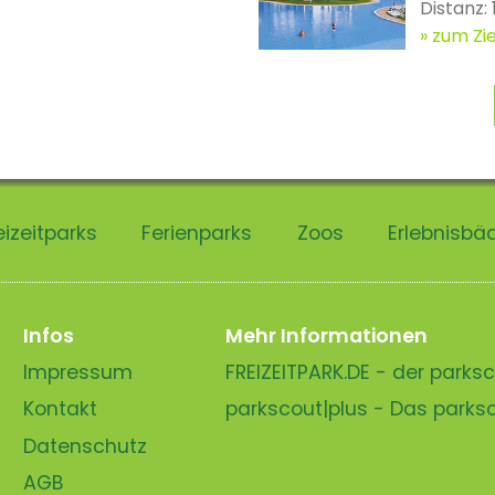
Distanz:
zum Zie
eizeitparks
Ferienparks
Zoos
Erlebnisbä
Infos
Mehr Informationen
Impressum
FREIZEITPARK.DE - der park
Kontakt
parkscout|plus - Das park
Datenschutz
AGB