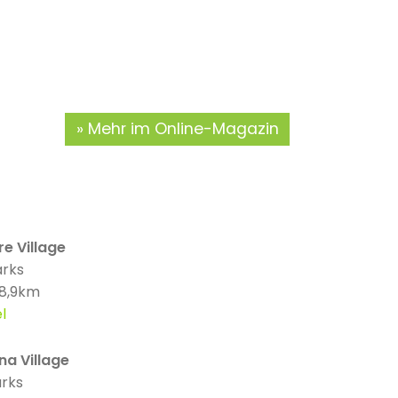
Mehr im Online-Magazin
e Village
arks
 8,9km
l
na Village
arks