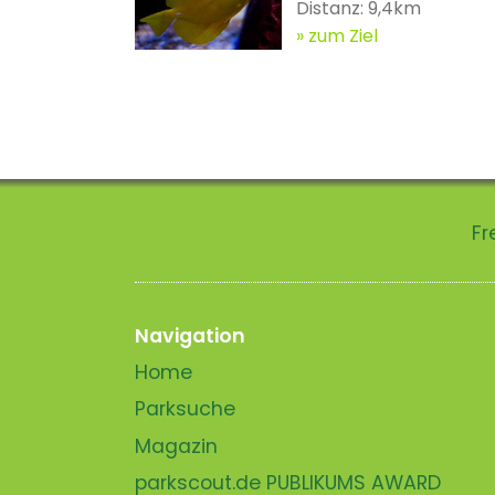
Distanz: 9,4km
zum Ziel
Fr
Navigation
Home
Parksuche
Magazin
parkscout.de PUBLIKUMS AWARD