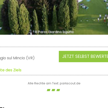
© Parco Giardino Sigurta
JETZT SELBST BEWERT
io sul Mincio (VR)
te des Ziels
Alle Rechte am Text: parkscout.de