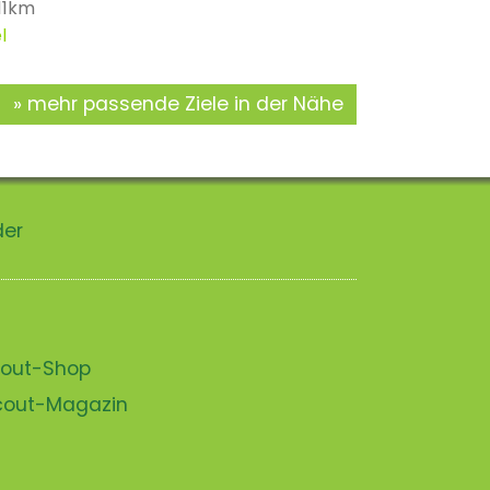
 11km
l
mehr passende Ziele in der Nähe
der
scout-Shop
scout-Magazin