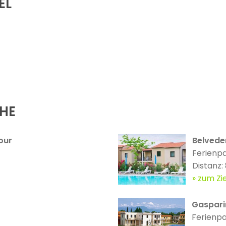
EL
ÄHE
our
Belveder
Ferienp
Distanz:
zum Zie
Gaspari
Ferienp