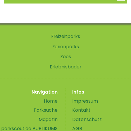
Freizeitparks
Ferienparks
Zoos
Erlebnisbäder
Navigation
Infos
Home
Impressum
Parksuche
Kontakt
Magazin
Datenschutz
parkscout.de PUBLIKUMS
AGB