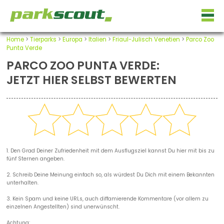
Home
>
Tierparks
>
Europa
>
Italien
>
Friaul-Julisch Venetien
>
Parco Zoo
Punta Verde
PARCO ZOO PUNTA VERDE:
JETZT HIER SELBST BEWERTEN
1. Den Grad Deiner Zufriedenheit mit dem Ausflugsziel kannst Du hier mit bis zu
fünf Sternen angeben.
2. Schreib Deine Meinung einfach so, als würdest Du Dich mit einem Bekannten
unterhalten.
3. Kein Spam und keine URLs, auch diffamierende Kommentare (vor allem zu
einzelnen Angestellten) sind unerwünscht.
Achtung: