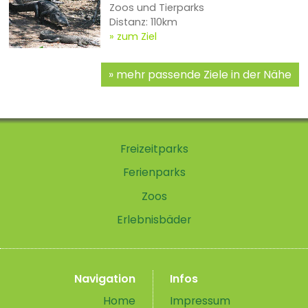
Zoos und Tierparks
Distanz: 110km
zum Ziel
mehr passende Ziele in der Nähe
Freizeitparks
Ferienparks
Zoos
Erlebnisbäder
Navigation
Infos
Home
Impressum