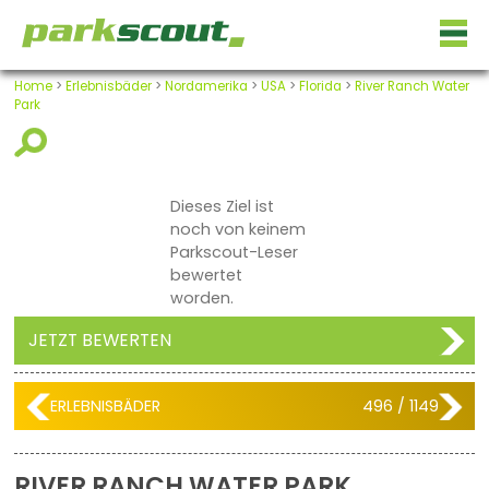
Home
>
Erlebnisbäder
>
Nordamerika
>
USA
>
Florida
>
River Ranch Water
Park
Dieses Ziel ist
noch von keinem
Parkscout-Leser
bewertet
worden.
JETZT BEWERTEN
ERLEBNISBÄDER
496 / 1149
RIVER RANCH WATER PARK