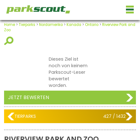
Home
>
Tierparks
>
Nordamerika
>
Kanada
>
Ontario
>
Riverview Park and
Zoo
Dieses Ziel ist
noch von keinem
Parkscout-Leser
bewertet
worden.
JETZT BEWERTEN
TIERPARKS
427 / 1432
RIVERVIEW PARK AND ZOO