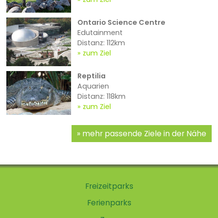
Ontario Science Centre
Edutainment
Distanz: 112km
zum Ziel
Reptilia
Aquarien
Distanz: 118km
zum Ziel
mehr passende Ziele in der Nähe
Freizeitparks
Ferienparks