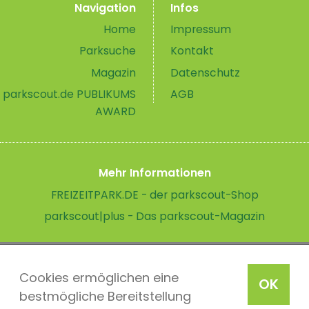
Navigation
Infos
Home
Impressum
Parksuche
Kontakt
Magazin
Datenschutz
parkscout.de PUBLIKUMS
AGB
AWARD
Mehr Informationen
FREIZEITPARK.DE - der parkscout-Shop
parkscout|plus - Das parkscout-Magazin
Cookies ermöglichen eine
OK
bestmögliche Bereitstellung