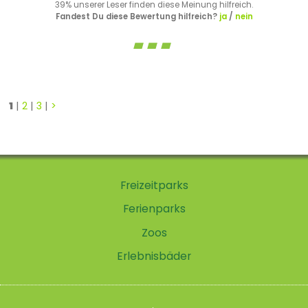
39% unserer Leser finden diese Meinung hilfreich.
Fandest Du diese Bewertung hilfreich?
ja
/
nein
1
|
2
|
3
|
>
Freizeitparks
Ferienparks
Zoos
Erlebnisbäder