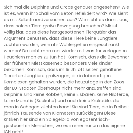
Sich mal die Delphine und Orcas genauer angesehen? Wie
ist es, wenn ihr Schall vom Beton reflektiert wird? Wie sieht
es mit Selbstmordversuchen aus? Wie sieht es damit aus,
dass solche Tiere große Bewegung brauchen? Mir ist
völlig klar, dass diese hartgesottenen Tierquäler das
Argument benutzen, dass diese Tiere keine Jungtiere
züchten würden, wenn ihr Wohlergehen eingeschränkt
werden! Da sieht man mal wieder mit was für verlogenen
Heuchlern man es zu tun hat! Komisch, dass die Bewohner
der früheren Mietskaserneb besonders viele Kinder
bekamen! Komisch, dass im 19 Jh. oft selten gehaltene
Tierarten Jungtiere großzogen, die in laborartigen
Komplexen gehalten wurden, die heuzutage in den Zoos
der EU-Staaten überhaupt nicht mehr anzutreffen sind.
Delphine sind keine Robben, keine Eisbären, keine Nilpferde,
keine Manatis (Seekühe) und auch keine Krokodile, die
man in Gehegen züchten kann! Sie sind Tiere, die in Freiheit
jährlich Tausende von Kilometern zurücklegen! Diese
Kritiken hier sind ein Spiegelbild von egozentrisch-
gesteuerten Menschen, wo es immer nur um das eigene
ICH geht!