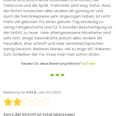
Überall sind unattraktive Baustellen bzw Lücken, die
Tretboote und die Spaß -Fahrräder sind weg. Dafür, dass
der Eintritt inzwischen alles andere als günstig ist und
auch die Getränkepreise sehr angezogen haben, ist nicht
mehr viel geboten. Für einen ganzen Tag eindeutig zu
wenig Fahrgeschäfte und für 5 Stunden Beschäftigung ist
der Eintritt zu teuer. Viele alteingesessene Mitarbeiter sind
sehr nett, einige Saisonkräfte jedoch alles andere als
freundlich, eher schroff und viele verstehen/sprechen
wenig Deutsch. Weiteres Manko: viel zu enge WC-Kabinen.
Zum Schließen der Tür muss man fast schon sitzen.
Fandest Du diese Bewertung hilfreich?
ja
/
nein
Bewertung von
Fritz B.,
vom 02.11.2024
Sorry,der Eintritt ist total überzogen