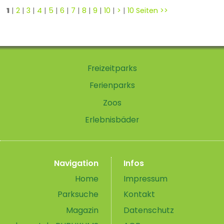
1
|
2
|
3
|
4
|
5
|
6
|
7
|
8
|
9
|
10
|
>
|
10 Seiten >>
Freizeitparks
Ferienparks
Zoos
Erlebnisbäder
Navigation
Infos
Home
Impressum
Parksuche
Kontakt
Magazin
Datenschutz