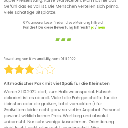
Super Preisleistung. Kurze Wartezeiten. Man hat nie das
Gefühl das es voll ist. Die Menschen verteilen sich prima.
Viele schattige Sitzplätze.
67% unserer Leser finden diese Meinung hilfreich.
Fandest Du diese Bewertung hilfreich?
ja
/
nein
Bewertung von
Kim und Lilly,
vom 01.11.2022
Altmodischer Park mit viel Spaß für die Kleinsten
Waren 31.10.2022 dort, zum Halloweenspezial. Hübsch
dekoriert ist es überall. Viele tolle Fahrgeschäfte für die
kleinsten oder die großen, total verrückten :) für
Großeltern leider nicht ganz so viel im Angebot. Personal
gewinnt wirklich keinen Preis. Wortkarg und absolut
unbemüht. Nur sehr wenige Ausnahmen. Orientierung
nicht leicht, wirkt alles recht verschnörkelt. Wer