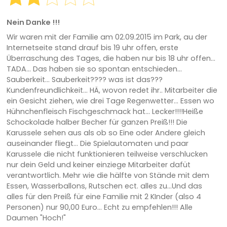
Nein Danke !!!
Wir waren mit der Familie am 02.09.2015 im Park, au der
Internetseite stand drauf bis 19 uhr offen, erste
Überraschung des Tages, die haben nur bis 18 uhr offen...
TADA... Das haben sie so spontan entschieden...
Sauberkeit... Sauberkeit???? was ist das???
Kundenfreundlichkeit... HÄ, wovon redet ihr.. Mitarbeiter die
ein Gesicht ziehen, wie drei Tage Regenwetter... Essen wo
Hühnchenfleisch Fischgeschmack hat... Lecker!!!!Heiße
Schockolade halber Becher für ganzen Preiß!!! Die
Karussele sehen aus als ob so Eine oder Andere gleich
auseinander fliegt... Die Spielautomaten und paar
Karussele die nicht funktionieren teilweise verschlucken
nur dein Geld und keiner einziege Mitarbeiter dafüt
verantwortlich. Mehr wie die hälfte von Stände mit dem
Essen, Wasserballons, Rutschen ect. alles zu...Und das
alles für den Preiß für eine Familie mit 2 KInder (also 4
Personen) nur 90,00 Euro... Echt zu empfehlen!!! Alle
Daumen "Hoch!"