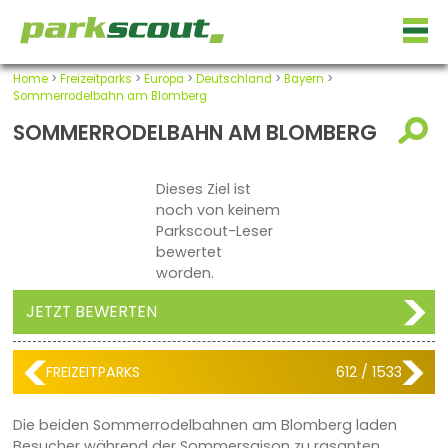
Home
>
Freizeitparks
>
Europa
>
Deutschland
>
Bayern
>
Sommerrodelbahn am Blomberg
SOMMERRODELBAHN AM BLOMBERG
Dieses Ziel ist
noch von keinem
Parkscout-Leser
bewertet
worden.
JETZT BEWERTEN
FREIZEITPARKS
612 / 1533
Die beiden Sommerrodelbahnen am Blomberg laden
Besucher während der Sommersaison zu rasanten