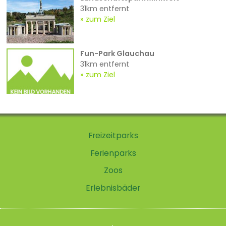
31km entfernt
zum Ziel
Fun-Park Glauchau
31km entfernt
zum Ziel
Freizeitparks
Ferienparks
Zoos
Erlebnisbäder