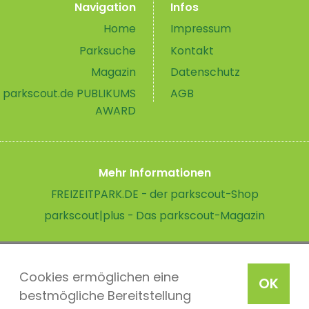
Navigation
Infos
Home
Impressum
Parksuche
Kontakt
Magazin
Datenschutz
parkscout.de PUBLIKUMS
AGB
AWARD
Mehr Informationen
FREIZEITPARK.DE - der parkscout-Shop
parkscout|plus - Das parkscout-Magazin
Cookies ermöglichen eine
OK
bestmögliche Bereitstellung