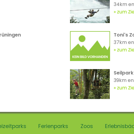
34km en
zum Zie
rüningen
Toni's Z
37km en
zum Zie
Seilpark
39km en
zum Zie
eizeitparks
Ferienparks
Zoos
Erlebnisbä