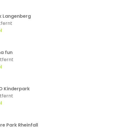
k Langenberg
tfernt
l
a fun
tfernt
l
O Kinderpark
tfernt
l
e Park Rheinfall