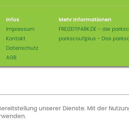
Infos
Mehr Informationen
Impressum
FREIZEITPARK.DE - der park
Kontakt
parkscout|plus - Das park
Datenschutz
AGB
eitstellung unserer Dienste. Mit der Nutzung
erwenden.
parkscout.de 2026, ein Produkt der Parkteam AG