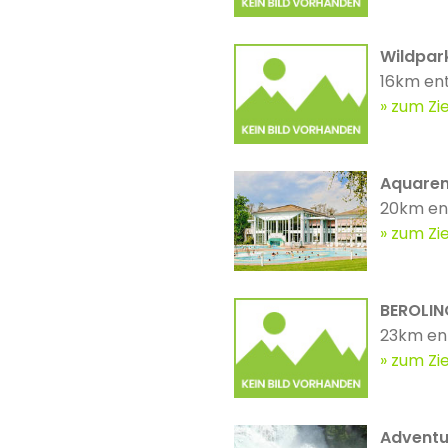
Wildpar
16km en
zum Zie
Aquaren
20km en
zum Zie
BEROLIN
23km en
zum Zie
Adventur