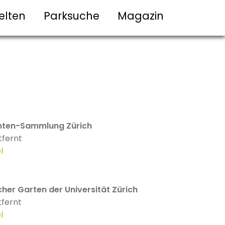
elten
Parksuche
Magazin
nten-Sammlung Zürich
tfernt
l
her Garten der Universität Zürich
tfernt
l