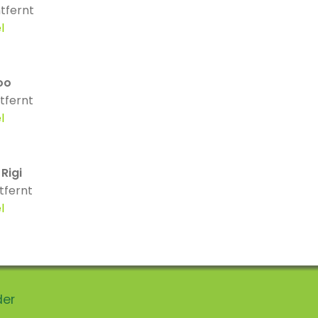
tfernt
l
oo
tfernt
l
 Rigi
tfernt
l
der