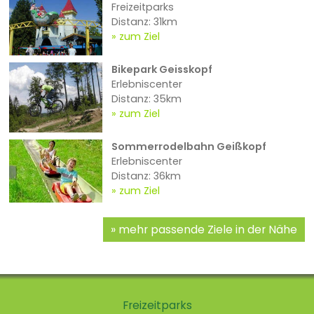
Freizeitparks
Distanz: 31km
zum Ziel
Bikepark Geisskopf
Erlebniscenter
Distanz: 35km
zum Ziel
Sommerrodelbahn Geißkopf
Erlebniscenter
Distanz: 36km
zum Ziel
mehr passende Ziele in der Nähe
Freizeitparks