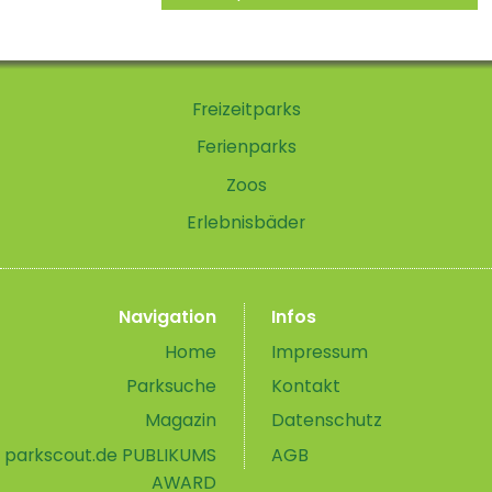
Freizeitparks
Ferienparks
Zoos
Erlebnisbäder
Navigation
Infos
Home
Impressum
Parksuche
Kontakt
Magazin
Datenschutz
parkscout.de PUBLIKUMS
AGB
AWARD