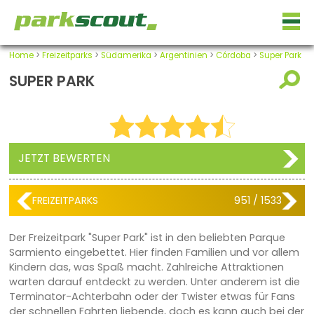
Home
>
Freizeitparks
>
Südamerika
>
Argentinien
>
Córdoba
>
Super Park
SUPER PARK
JETZT BEWERTEN
FREIZEITPARKS
951 / 1533
Der Freizeitpark "Super Park" ist in den beliebten Parque
Sarmiento eingebettet. Hier finden Familien und vor allem
Kindern das, was Spaß macht. Zahlreiche Attraktionen
warten darauf entdeckt zu werden. Unter anderem ist die
Terminator-Achterbahn oder der Twister etwas für Fans
der schnellen Fahrten liebende, doch es kann auch bei der