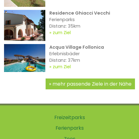
Residence Ghiacci Vecchi
Ferienparks
Distanz: 35km
zum Ziel
Acqua Village Follonica
Erlebnisbäder
Distanz: 37km
zum Ziel
mehr passende Ziele in der Nähe
Freizeitparks
Ferienparks
Zoos