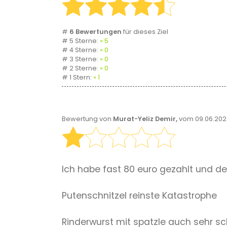
#
6 Bewertungen
für dieses Ziel
# 5 Sterne:
5
# 4 Sterne:
0
# 3 Sterne:
0
# 2 Sterne:
0
# 1 Stern:
1
Bewertung von
Murat-Yeliz Demir,
vom 09.06.202
Ich habe fast 80 euro gezahlt und den
Putenschnitzel reinste Katastrophe
Rinderwurst mit spatzle auch sehr s