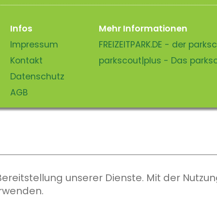
Infos
Mehr Informationen
Impressum
FREIZEITPARK.DE - der park
Kontakt
parkscout|plus - Das park
Datenschutz
AGB
eitstellung unserer Dienste. Mit der Nutzung
erwenden.
parkscout.de 2026, ein Produkt der Parkteam AG