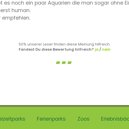
 es noch ein paar Aquarien die man sogar ohne Ei
ußerst human.
r empfehlen.
50% unserer Leser finden diese Meinung hilfreich.
Fandest Du diese Bewertung hilfreich?
ja
/
nein
eizeitparks
Ferienparks
Zoos
Erlebnisbä