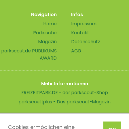
Navigation
Infos
Home
Impressum
Parksuche
Kontakt
Magazin
Datenschutz
parkscout.de PUBLIKUMS
AGB
AWARD
Mehr Informationen
FREIZEITPARK.DE - der parkscout-Shop
parkscout|plus - Das parkscout-Magazin
Cookies ermöglichen eine