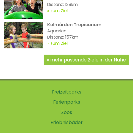
Distanz: 138km
zum Ziel
Kolmården Tropicarium
Aquarien
Distanz: 157km
zum Ziel
mehr passende Ziele in der Nähe
Freizeitparks
Ferienparks
Zoos
Erlebnisbäder