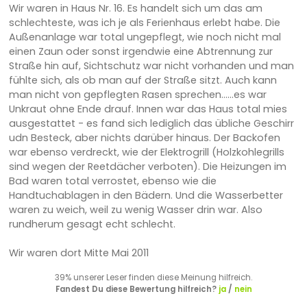
Wir waren in Haus Nr. 16. Es handelt sich um das am
schlechteste, was ich je als Ferienhaus erlebt habe. Die
Außenanlage war total ungepflegt, wie noch nicht mal
einen Zaun oder sonst irgendwie eine Abtrennung zur
Straße hin auf, Sichtschutz war nicht vorhanden und man
fühlte sich, als ob man auf der Straße sitzt. Auch kann
man nicht von gepflegten Rasen sprechen......es war
Unkraut ohne Ende drauf. Innen war das Haus total mies
ausgestattet - es fand sich lediglich das übliche Geschirr
udn Besteck, aber nichts darüber hinaus. Der Backofen
war ebenso verdreckt, wie der Elektrogrill (Holzkohlegrills
sind wegen der Reetdächer verboten). Die Heizungen im
Bad waren total verrostet, ebenso wie die
Handtuchablagen in den Bädern. Und die Wasserbetter
waren zu weich, weil zu wenig Wasser drin war. Also
rundherum gesagt echt schlecht.
Wir waren dort Mitte Mai 2011
39% unserer Leser finden diese Meinung hilfreich.
Fandest Du diese Bewertung hilfreich?
ja
/
nein